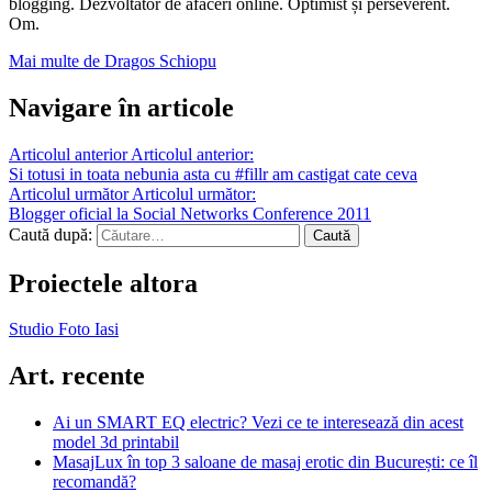
blogging. Dezvoltator de afaceri online. Optimist și perseverent.
Om.
Mai multe de Dragos Schiopu
Navigare în articole
Articolul anterior
Articolul anterior:
Si totusi in toata nebunia asta cu #fillr am castigat cate ceva
Articolul următor
Articolul următor:
Blogger oficial la Social Networks Conference 2011
Caută după:
Proiectele altora
Studio Foto Iasi
Art. recente
Ai un SMART EQ electric? Vezi ce te interesează din acest
model 3d printabil
MasajLux în top 3 saloane de masaj erotic din București: ce îl
recomandă?