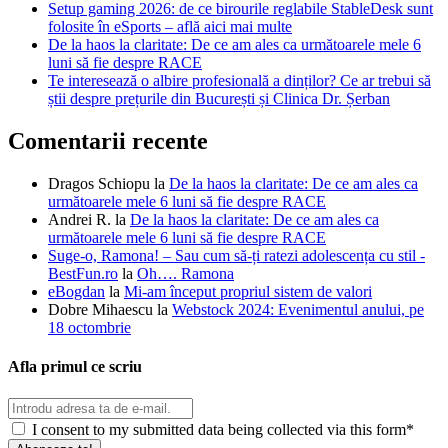
Setup gaming 2026: de ce birourile reglabile StableDesk sunt
folosite în eSports – află aici mai multe
De la haos la claritate: De ce am ales ca următoarele mele 6
luni să fie despre RACE
Te interesează o albire profesională a dinților? Ce ar trebui să
știi despre prețurile din București și Clinica Dr. Șerban
Comentarii recente
Dragos Schiopu
la
De la haos la claritate: De ce am ales ca
următoarele mele 6 luni să fie despre RACE
Andrei R.
la
De la haos la claritate: De ce am ales ca
următoarele mele 6 luni să fie despre RACE
Suge-o, Ramona! – Sau cum să-ți ratezi adolescența cu stil -
BestFun.ro
la
Oh…. Ramona
eBogdan
la
Mi-am început propriul sistem de valori
Dobre Mihaescu
la
Webstock 2024: Evenimentul anului, pe
18 octombrie
Afla primul ce scriu
I consent to my submitted data being collected via this form*